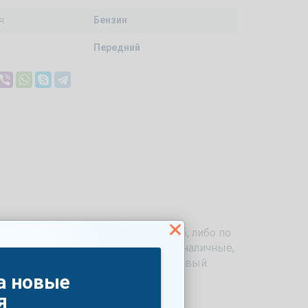
я:
Бензин
Передний
зове Универсал по цене 760000 руб, либо по
тью 150 л.с. можно купить как за наличные,
упный цвет машины — Серо-коричневый.
а новые
я