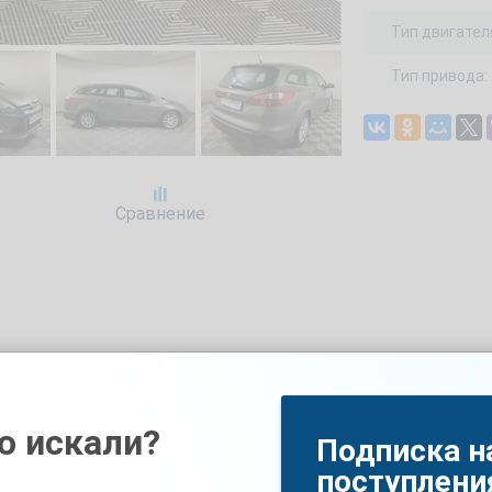
Тип двигател
Тип привода:
Сравнение
 купить подержанный автомобиль FORD Focus 2, 2013 в ку
робегом 193273 км, объемом двигателя 2000 см3 и мощнос
также можете записаться на бесплатный тест-драйв. Дост
о искали?
Подписка н
робегом
поступлени