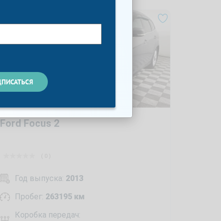
Ford Focus 2
( 0 )
Год выпуска:
2013
Пробег:
263195 км
Коробка передач: