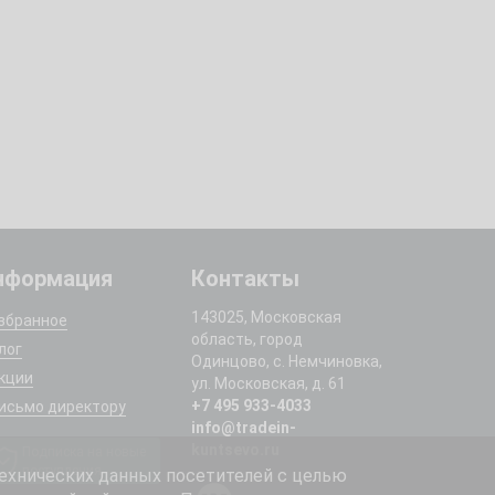
нформация
Контакты
143025, Московская
збранное
область, город
лог
Одинцово, с. Немчиновка,
кции
ул. Московская, д. 61
+7 495 933-4033
исьмо директору
info@tradein-
kuntsevo.ru
Подписка на новые
поступления
ехнических данных посетителей с целью