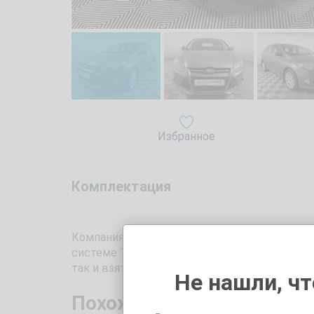
Избранное
Комплектация
Компания «Trade-In Кунцево» предлагает Вам
системе Трейд Ин. Автомобиль 2013 года с п
так и взять в кредит. Перед покупкой Вы 
Не нашли, чт
Похожие автомобили с п