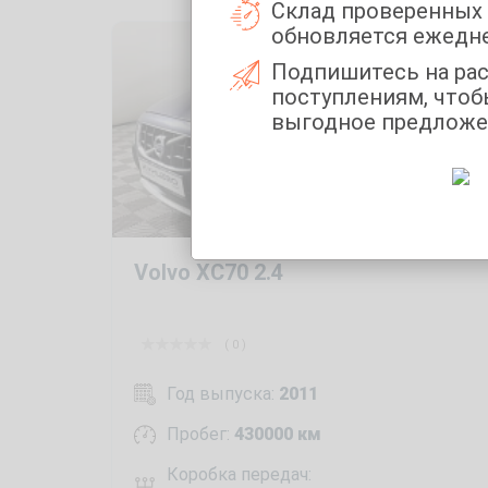
Склад проверенных
обновляется ежедн
Подпишитесь на ра
поступлениям, чтоб
выгодное предложе
Volvo XC70 2.4
( 0 )
Год выпуска:
2011
Пробег:
430000 км
Коробка передач: