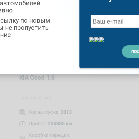
 автомобилей
евно
ссылку по новым
ы не пропустить
ние
KIA Ceed 1.6
( 0 )
Год выпуска:
2013
Пробег:
230885 км
Коробка передач: