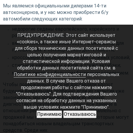
Мы являемся официальными дилерами 14-ти
автоконцернов, и у нас можно приобрести б/у
автомобили следующих категорий:
недорогие седаны европейского, корейского и
ПРЕДУПРЕЖДЕНИЕ: Этот сайт использует
российского производства;
«cookies», а также иные Интернет-сервисы
вместительные микроавтобусы и минивэны для
для сбора технических данных посетителей с
путешествий и коммерческой деятельности;
целью получения маркетинговой и
кроссоверы и внедорожники для сложных условий;
статистической информации. Условия
стильные кабриолеты и купе, а также хетчбэки;
обработки данных посетителей сайта см. в
мощные пикапы с большим багажным отделением.
Политике конфиденциальности
персональных
данных. В случае Вашего отказа от
Чтобы подержанные авто не доставляли хлопот
продолжения работы с сайтом нажмите
будущим владельцам, особенно если их гарантия уже
"Отказываюсь". Для подтверждения Вашего
закончилась, мы организовываем их полную
согласия на обработку данных на указанных
диагностику. Покупателю доступны все данные в
выше условиях нажмите "Принимаю".
отношении ресурса ключевых узлов. Параллельно с
Принимаю
Отказываюсь
продажей мы предоставляем ряд услуг, которые могут
понадобиться новым владельцам транспортных
средств. Среди них: