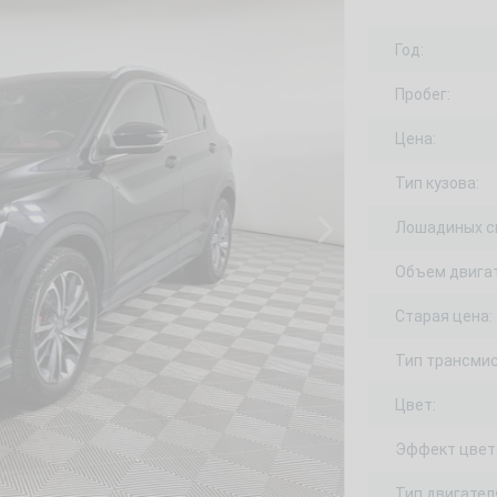
Год:
Пробег:
Цена:
Тип кузова:
Лошадиных с
Объем двигат
Старая цена:
Тип трансмис
Цвет:
Эффект цвет
Тип двигател