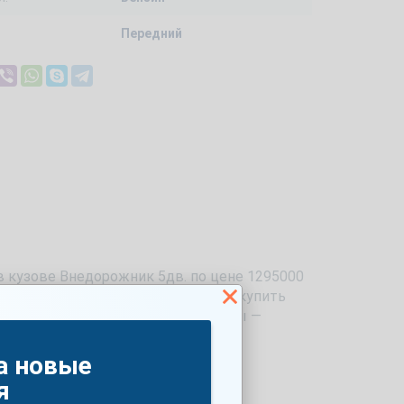
Передний
 в кузове Внедорожник 5дв. по цене 1295000
см3 и мощностью 149.6 л.с. можно купить
тест-драйв. Доступный цвет машины —
а новые
я