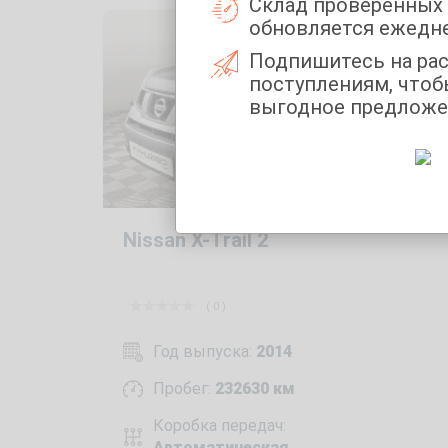
Склад проверенных
обновляется ежедн
Подпишитесь на ра
поступлениям, чтоб
выгодное предложе
Nissan X-Trail 2
( 0 )
Год выпуска:
2014
Пробег:
232630 км
Коробка передач:
Автоматическая