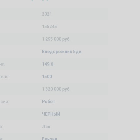
2021
155245
1 295 000 руб.
Внедорожник 5дв.
ил:
149.6
еля:
1500
1 320 000 руб.
сии:
Робот
ЧЕРНЫЙ
а:
Лак
я:
Бензин