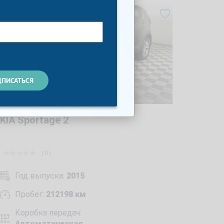
KIA Sportage 2
( 0 )
Год выпуска:
2015
Пробег:
212198 км
Коробка передач:
Автоматическая