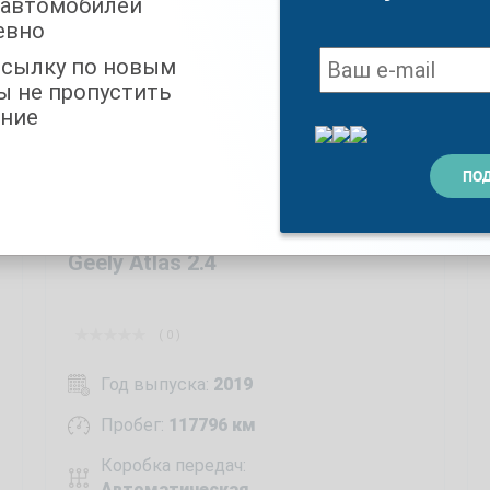
 автомобилей
евно
ссылку по новым
ы не пропустить
ние
Geely Atlas 2.4
( 0 )
Год выпуска:
2019
Пробег:
117796 км
Коробка передач:
Автоматическая