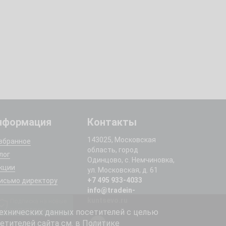
нформация
Контакты
143025, Московская
збранное
область, город
лог
Одинцово, с. Немчиновка,
кции
ул. Московская, д. 61
+7 495 933-4033
исьмо директору
info@tradein-
kuntsevo.ru
Подписка на новые
поступления
ехнических данных посетителей с целью
етителей сайта см. в
Политике