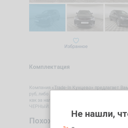
Избранное
Комплектация
Компания «Trade-In Кунцево» предлагает Вам
руб, либо по системе Трейд Ин. Автомобиль 
как за наличные, так и взять в кредит. Пе
ЧЕРНЫЙ.
Не нашли, чт
Похожие автомобили с п