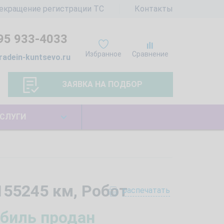
екращение регистрации ТС
Контакты
95 933-4033
Избранное
Сравнение
radein-kuntsevo.ru
ЗАЯВКА НА ПОДБОР
СЛУГИ
 155245 км, Робот
распечатать
биль продан