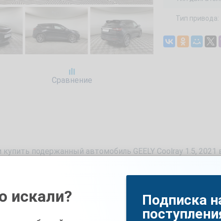
Тип привода:
Сравнение
 купить подержанный автомобиль GEELY Coolray 1.5, 2021
2021 года с пробегом 155245 км, объемом двигателя 1500 
ред покупкой Вы также можете записаться на бесплатный 
о искали?
Подписка н
робегом
поступлени