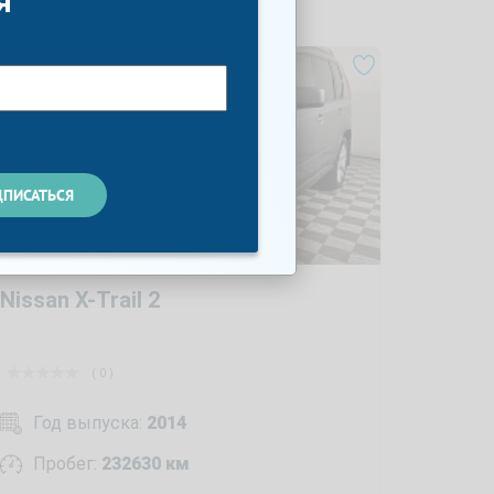
я
Nissan X-Trail 2
( 0 )
Год выпуска:
2014
Пробег:
232630 км