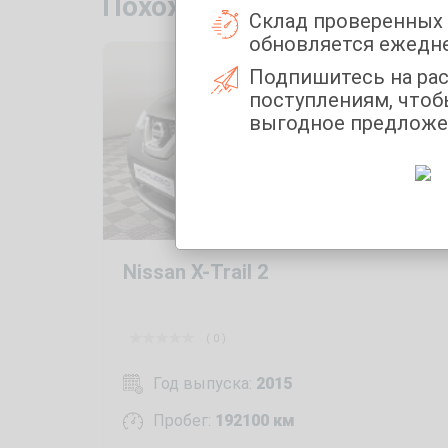
Похожие автомобили с п
Склад проверенных
обновляется ежедн
Подпишитесь на ра
поступлениям, чтоб
выгодное предложе
Nissan X-Trail 2
( 0 )
Год выпуска:
2015
Пробег:
192100 км