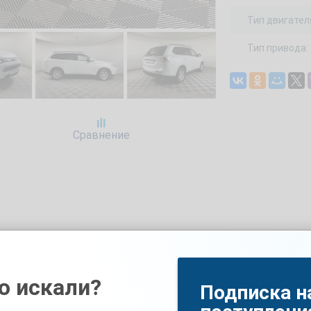
Тип двигател
Тип привода:
Сравнение
м купить подержанный автомобиль MITSUBISHI Outlander 2,
омобиль 2013 года с пробегом 180607 км, объемом двигат
дит. Перед покупкой Вы также можете записаться на бесп
о искали?
Подписка н