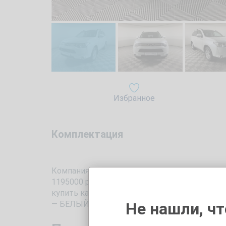
Избранное
Комплектация
Компания «Trade-In Кунцево» предлагает Ва
1195000 руб, либо по системе Трейд Ин. Авт
купить как за наличные, так и взять в кре
— БЕЛЫЙ.
Не нашли, чт