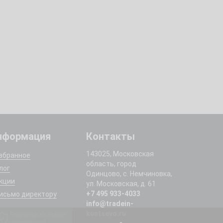
нформация
Контакты
143025, Московская
збранное
область, город
лог
Одинцово, с. Немчиновка,
кции
ул. Московская, д. 61
+7 495 933-4033
исьмо директору
info@tradein-
kuntsevo.ru
Подписка на новые
поступления