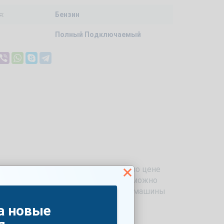
я:
Бензин
Полный Подключаемый
 2013 в кузове Внедорожник 5дв. по цене
еля 2000 см3 и мощностью 146 л.с. можно
латный тест-драйв. Доступный цвет машины
а новые