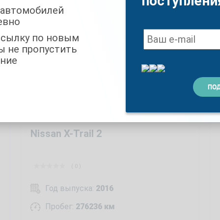
поступлени
робегом
 автомобилей
евно
ссылку по новым
ы не пропустить
ние
Nissan X-Trail 2
( 0 )
Год выпуска:
2016
Пробег:
276236 км