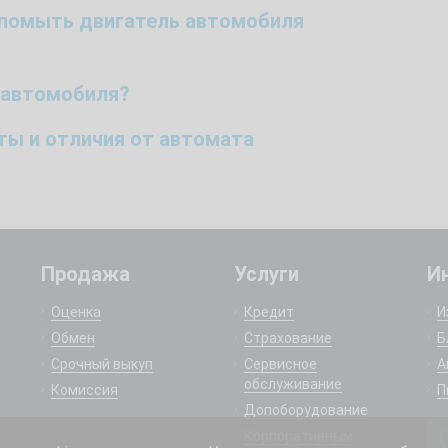
й помыть двигатель автомобиля
 автомобиля?
оты и отличия от автомата
Продажа
Услуги
И
Оценка
Кредит
И
Обмен
Страхование
Б
Срочный выкуп
Сервисное
А
обслуживание
Комиссия
П
Допоборудование
Корпоративным