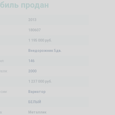
биль продан
2013
180607
1 195 000 руб.
Внедорожник 5дв.
ил:
146
еля:
2000
1 237 000 руб.
сии:
Вариатор
БЕЛЫЙ
а:
Металлик