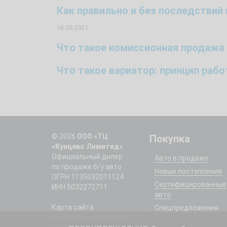
Как правильно и без последстви
16.05.2021
Что такое комиссионная продажа
Что такое вариатор: принцип раб
© 2026
ООО «ТЦ
Покупка
«Кунцево Лимитед»
Официальный дилер
Авто в продаже
по продаже б/у авто
Новые поступления
ОГРН 1135032011124
Сертифицированные
ИНН 5032272711
авто
Карта сайта
Спецпредложения
Конфиденциальность