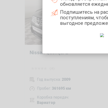
обновляется ежедн
Подпишитесь на ра
поступлениям, чтоб
выгодное предложе
Nissan Qashqai 2
( 0 )
Год выпуска:
2009
Пробег:
361695 км
Коробка передач:
Вариатор