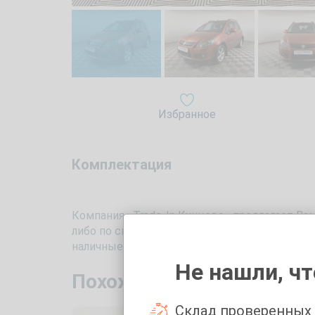
Избранное
Комплектация
Компания «Trade-In Кунцево» предлагает Вам
либо по системе Трейд Ин. Автомобиль 2007 
наличные, так и взять в кредит. Перед по
Не нашли, чт
Похожие автомобили с п
Склад проверенных