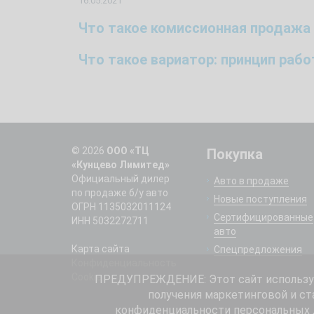
16.05.2021
Что такое комиссионная продажа
Что такое вариатор: принцип раб
© 2026
ООО «ТЦ
Покупка
«Кунцево Лимитед»
Официальный дилер
Авто в продаже
по продаже б/у авто
Новые поступления
ОГРН 1135032011124
Сертифицированные
ИНН 5032272711
авто
Карта сайта
Спецпредложения
Конфиденциальность
Cookie
ПРЕДУПРЕЖДЕНИЕ: Этот сайт использует
получения маркетинговой и ст
конфиденциальности
персональных д