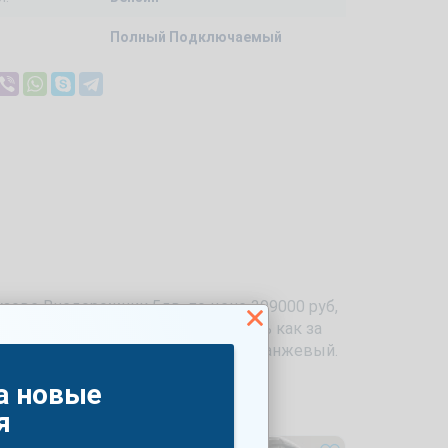
Полный Подключаемый
узове Внедорожник 5дв. по цене 399000 руб,
и мощностью 107 л.с. можно купить как за
драйв. Доступный цвет машины — Оранжевый.
а новые
я