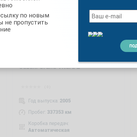
евно
ссылку по новым
ы не пропустить
ние
Suzuki Grand Vitara 2
( 0 )
Год выпуска:
2005
Пробег:
337353 км
Коробка передач:
Автоматическая