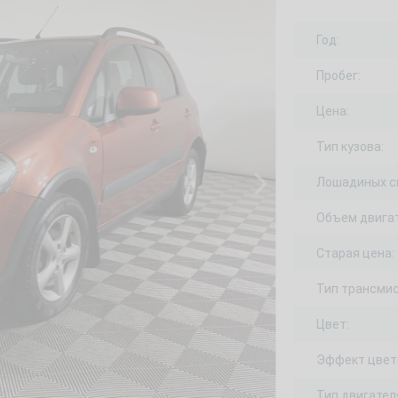
Год:
Пробег:
Цена:
Тип кузова:
Лошадиных с
Объем двигат
Старая цена:
Тип трансмис
Цвет:
Эффект цвет
Тип двигател