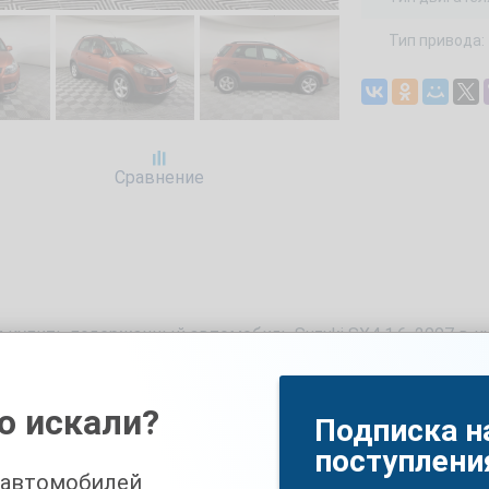
Тип привода:
Сравнение
 купить подержанный автомобиль Suzuki SX4 1.6, 2007 в к
года с пробегом 310000 км, объемом двигателя 1600 см3 
купкой Вы также можете записаться на бесплатный тест-
о искали?
Подписка н
робегом
поступлени
 автомобилей