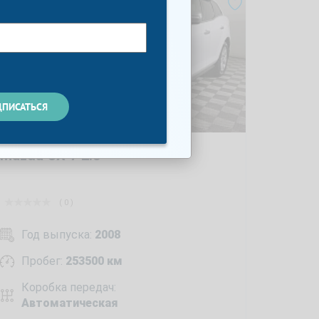
Mazda CX-7 2.3
( 0 )
Год выпуска:
2008
Пробег:
253500 км
Коробка передач:
Автоматическая