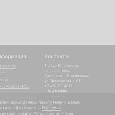
нформация
Контакты
143025, Московская
збранное
область, город
лог
Одинцово, с. Немчиновка,
кции
ул. Московская, д. 61
+7 495 933-4033
исьмо директору
info@tradein-
kuntsevo.ru
Подписка на новые
поступления
ехнических данных посетителей с целью
етителей сайта см. в
Политике
 сайтом нажмите "Отказываюсь". Для