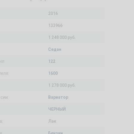
2016
133966
1 248 000 руб.
Седан
ил:
122
еля:
1600
1 278 000 руб.
сии:
Вариатор
ЧЕРНЫЙ
а:
Лак
я:
Бензин