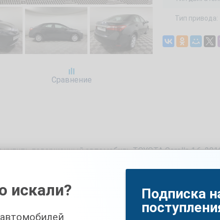
Тип привода:
Сравнение
 купить подержанный автомобиль TOYOTA Corolla 1.6, 2016
с пробегом 133966 км, объемом двигателя 1600 см3 и мощ
купкой Вы также можете записаться на бесплатный тест-
о искали?
Подписка н
робегом
поступлени
 автомобилей