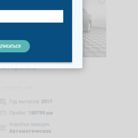
KIA Optima 2
( 0 )
Год выпуска:
2017
Пробег:
180799 км
Коробка передач:
Автоматическая