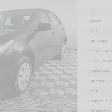
Год:
Пробег:
Цена:
Тип кузова:
Лошадиных с
Объем двигат
Старая цена:
Тип трансмис
Цвет:
Эффект цвет
Тип двигател