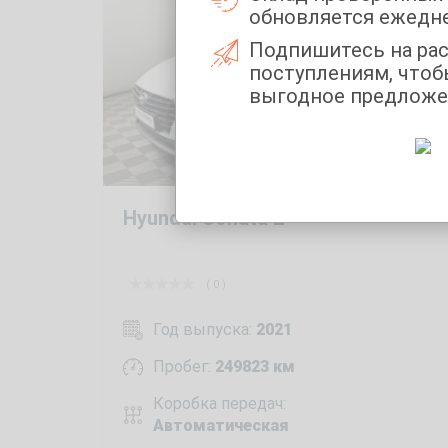
обновляется ежедн
Подпишитесь на ра
поступлениям, чтоб
выгодное предложе
Hyundai Sonata 2
( 0 )
Год выпуска:
2021
Пробег:
249823 км
Коробка передач:
Автоматическая