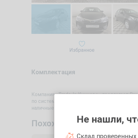
Избранное
Комплектация
Компания «Trade-In Кунцево» предлагает Вам
по системе Трейд Ин. Автомобиль 2016 года 
наличные, так и взять в кредит. Перед по
Не нашли, чт
Похожие автомобили с п
Склад проверенных