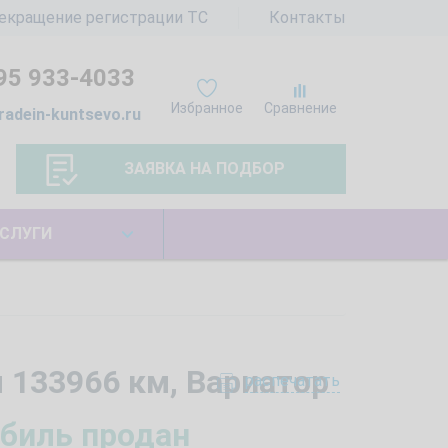
екращение регистрации ТС
Контакты
95 933-4033
Избранное
Сравнение
radein-kuntsevo.ru
ЗАЯВКА НА ПОДБОР
СЛУГИ
м 133966 км, Вариатор
распечатать
биль продан