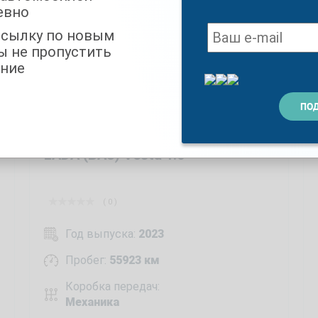
евно
ссылку по новым
ы не пропустить
ние
LADA (ВАЗ) Vesta 1.6
( 0 )
Год выпуска:
2023
Пробег:
55923 км
Коробка передач:
Механика