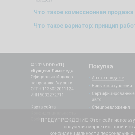
16.05.2021
Что такое комиссионная продажа
Что такое вариатор: принцип раб
© 2026
ООО «ТЦ
Покупка
«Кунцево Лимитед»
Официальный дилер
Авто в продаже
по продаже б/у авто
Новые поступления
ОГРН 1135032011124
Сертифицированные
ИНН 5032272711
авто
Карта сайта
Спецпредложения
Конфиденциальность
Cookie
ПРЕДУПРЕЖДЕНИЕ: Этот сайт использует
получения маркетинговой и ст
конфиденциальности
персональных д