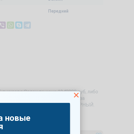
Передний
 в кузове Седан по цене 1248000 руб, либо
ностью 122 л.с. можно купить как за
драйв. Доступный цвет машины — ЧЕРНЫЙ.
а новые
я