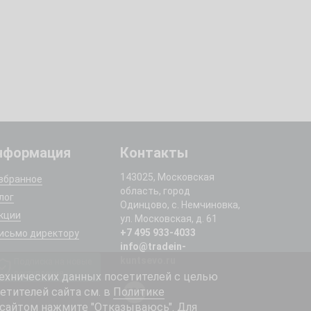
нформация
Контакты
143025, Московская
збранное
область, город
лог
Одинцово, с. Немчиновка,
кции
ул. Московская, д. 61
+7 495 933-4033
исьмо директору
info@tradein-
kuntsevo.ru
Подписка на новые
поступления
ехнических данных посетителей с целью
етителей сайта см. в
Политике
 сайтом нажмите "Отказываюсь". Для