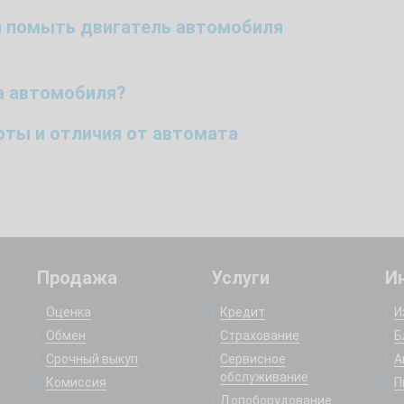
й помыть двигатель автомобиля
а автомобиля?
боты и отличия от автомата
Продажа
Услуги
И
Оценка
Кредит
И
Обмен
Страхование
Б
Срочный выкуп
Сервисное
А
обслуживание
Комиссия
П
Допоборудование