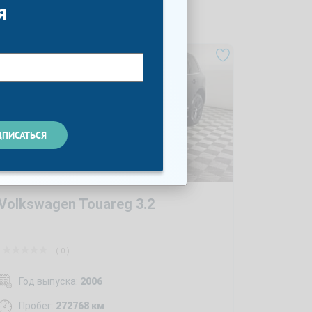
я
Volkswagen Touareg 3.2
( 0 )
Год выпуска:
2006
Пробег:
272768 км