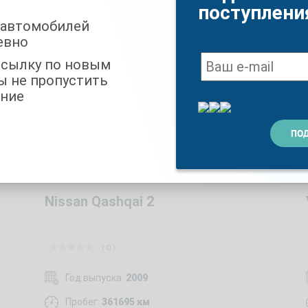
пробегом
поступлени
 автомобилей
евно
ссылку по новым
ы не пропустить
ние
Nissan Qashqai 2
( 0 )
Год выпуска:
2009
Пробег:
361695 км