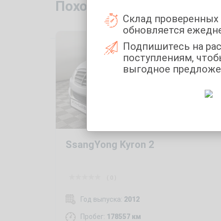
Похожие автомобили с 
Склад проверенных
обновляется ежедн
Подпишитесь на ра
поступлениям, чтоб
выгодное предложе
SsangYong Kyron 2
( 0 )
Год выпуска:
2012
Пробег:
178557 км