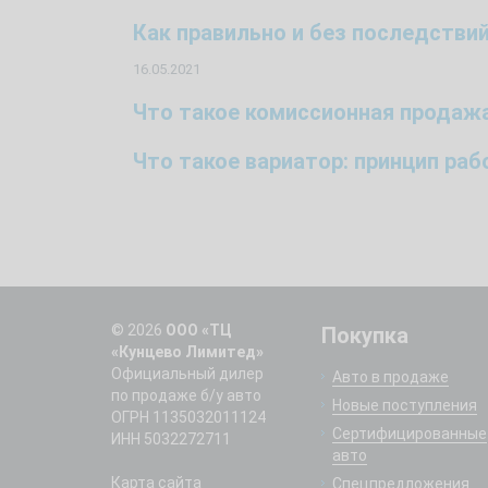
Как правильно и без последстви
16.05.2021
Что такое комиссионная продаж
Что такое вариатор: принцип ра
© 2026
ООО «ТЦ
Покупка
«Кунцево Лимитед»
Официальный дилер
Авто в продаже
по продаже б/у авто
Новые поступления
ОГРН 1135032011124
Сертифицированные
ИНН 5032272711
авто
Карта сайта
Спецпредложения