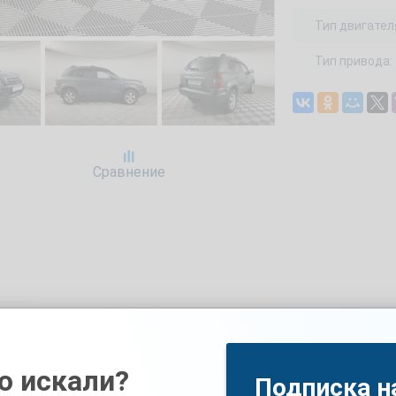
Тип двигател
Тип привода:
Сравнение
ить подержанный автомобиль HYUNDAI Tucson 2, 2007 в кузове Вне
ом 213243 км, объемом двигателя 2000 см3 и мощностью 141 л.с. м
аться на бесплатный тест-драйв. Доступный цвет машины — ТЕМ
о искали?
Подписка н