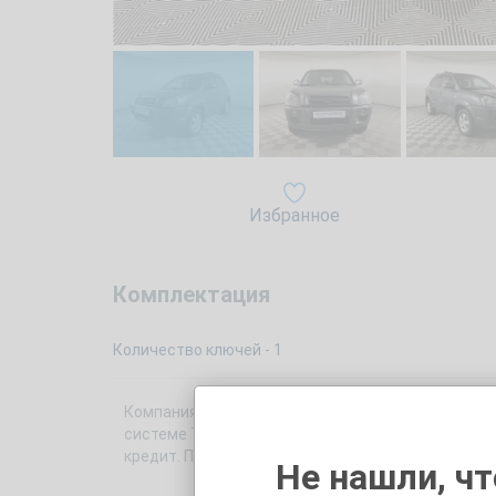
Избранное
Комплектация
Количество ключей - 1
Компания «Trade-In Кунцево» предлагает Вам куп
системе Трейд Ин. Автомобиль 2007 года с пробег
кредит. Перед покупкой Вы также можете запис
Не нашли, чт