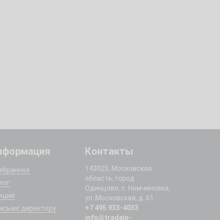
нформация
Контакты
143025, Московская
збранное
область, город
лог
Одинцово, с. Немчиновка,
кции
ул. Московская, д. 61
+7 495 933-4033
исьмо директору
info@tradein-