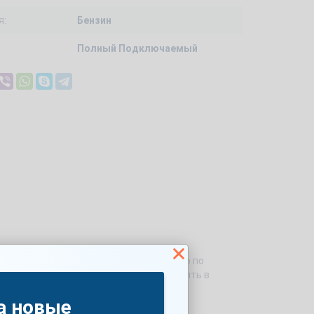
я:
Бензин
Полный Подключаемый
дорожник 5дв. по цене 477000 руб, либо по
ожно купить как за наличные, так и взять в
НО-СЕРЫЙ.
а новые