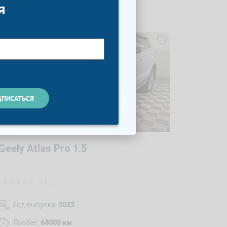
я
Geely Atlas Pro 1.5
( 0 )
Год выпуска:
2022
Пробег:
68000 км