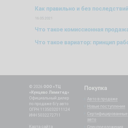
Как правильно и без последстви
16.05.2021
Что такое комиссионная продаж
Что такое вариатор: принцип ра
© 2026
ООО «ТЦ
Покупка
«Кунцево Лимитед»
Официальный дилер
Авто в продаже
по продаже б/у авто
Новые поступления
ОГРН 1135032011124
Сертифицированные
ИНН 5032272711
авто
Карта сайта
Спецпредложения