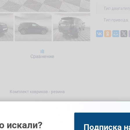
Тип двигател
Тип привода:
Сравнение
Комплект ковриков - резина
ить подержанный автомобиль LAND ROVER Discovery Sport 2, 2017 
с пробегом 163841 км, объемом двигателя 2000 см3 и мощностью 14
е записаться на бесплатный тест-драйв. Доступный цвет машины
о искали?
Подписка н