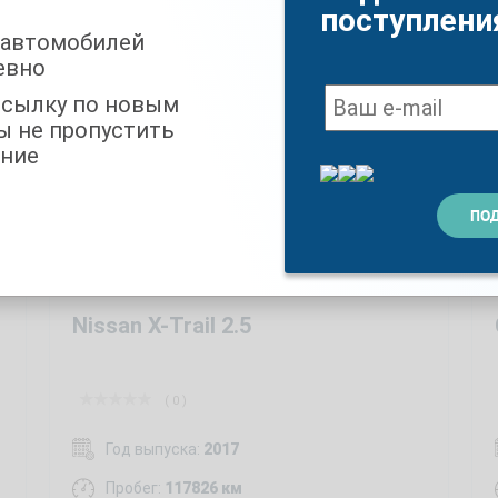
пробегом
поступлени
 автомобилей
евно
ссылку по новым
ы не пропустить
ние
Nissan X-Trail 2.5
( 0 )
Год выпуска:
2017
Пробег:
117826 км