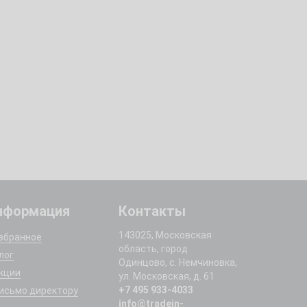
нформация
Контакты
143025, Московская
збранное
область, город
лог
Одинцово, с. Немчиновка,
кции
ул. Московская, д. 61
+7 495 933-4033
исьмо директору
info@tradein-