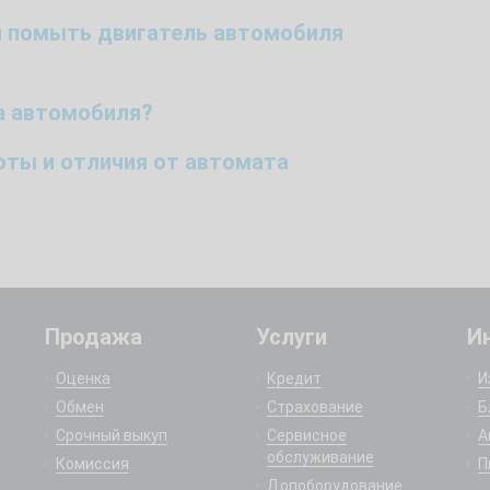
й помыть двигатель автомобиля
а автомобиля?
боты и отличия от автомата
Продажа
Услуги
И
Оценка
Кредит
И
Обмен
Страхование
Б
Срочный выкуп
Сервисное
А
обслуживание
Комиссия
П
Допоборудование