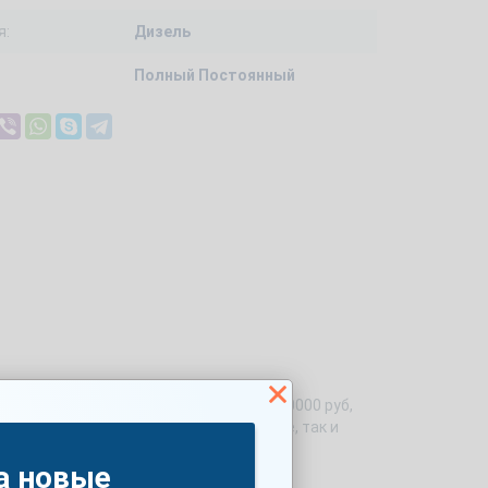
я:
Дизель
Полный Постоянный
в кузове Внедорожник 5дв. по цене 1860000 руб,
9.6 л.с. можно купить как за наличные, так и
 — ЧЕРНЫЙ.
а новые