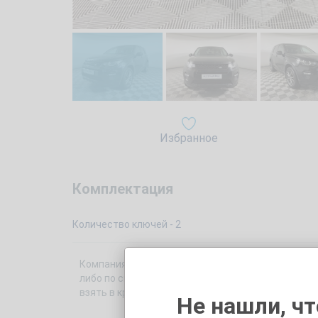
Избранное
Комплектация
Количество ключей - 2
Компания «Trade-In Кунцево» предлагает Вам куп
либо по системе Трейд Ин. Автомобиль 2017 года 
взять в кредит. Перед покупкой Вы также может
Не нашли, чт