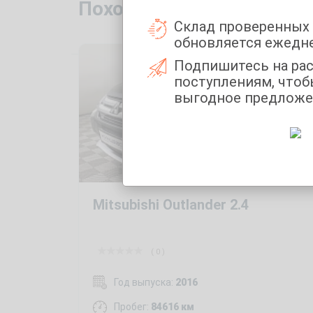
Похожие автомобили с 
Склад проверенных
обновляется ежедн
Подпишитесь на ра
поступлениям, чтоб
выгодное предложе
Mitsubishi Outlander 2.4
( 0 )
Год выпуска:
2016
Пробег:
84616 км