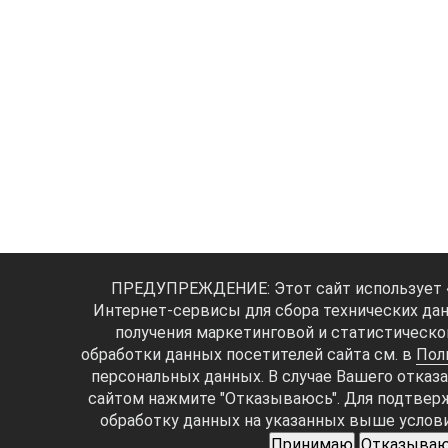
ПРЕДУПРЕЖДЕНИЕ: Этот сайт использует «c
Интернет-сервисы для сбора технических да
получения маркетинговой и статистическо
обработки данных посетителей сайта см. в
Пол
персональных данных. В случае Вашего отказ
сайтом нажмите "Отказываюсь". Для подтверж
обработку данных на указанных выше услов
Принимаю
Отказыва