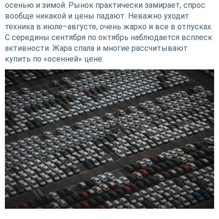
осенью и зимой. Рынок практически замирает, спрос
вообще никакой и цены падают. Неважно уходит
техника в июле–августе, очень жарко и все в отпусках.
С середины сентября по октябрь наблюдается всплеск
активности. Жара спала и многие рассчитывают
купить по «осенней» цене.