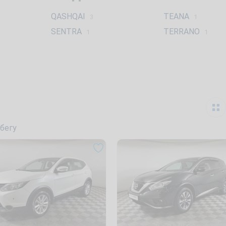
QASHQAI
TEANA
3
1
SENTRA
TERRANO
1
1
бегу