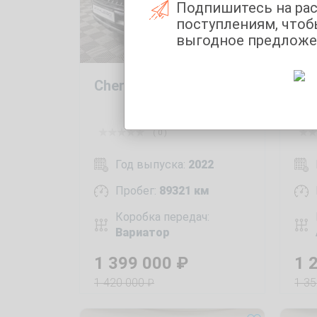
Подпишитесь на ра
поступлениям, чтоб
выгодное предложе
Chery Tiggo 7 Pro 1.5
KIA
( 0 )
Год выпуска:
2022
Пробег:
89321 км
Коробка передач:
Вариатор
1 399 000
₽
1 
1 420 000
1 3
₽