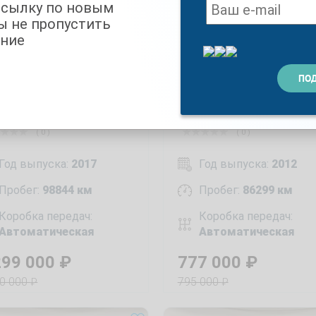
ссылку по новым
ы не пропустить
ние
 Ceed 1.6
KIA Rio 1.6
( 0 )
( 0 )
Год выпуска:
2017
Год выпуска:
2012
Пробег:
98844 км
Пробег:
86299 км
Коробка передач:
Коробка передач:
Автоматическая
Автоматическая
299 000
₽
777 000
₽
50 000
795 000
₽
₽