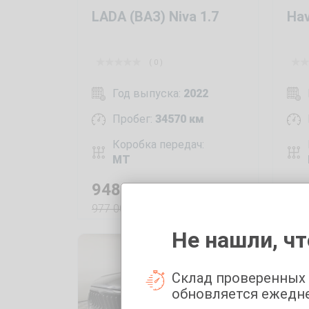
LADA (ВАЗ) Niva 1.7
Hav
( 0 )
Год выпуска:
2022
Пробег:
34570 км
Коробка передач:
MT
948 000
₽
1 
977 000
1 7
₽
Не нашли, чт
Склад проверенных
обновляется ежедн