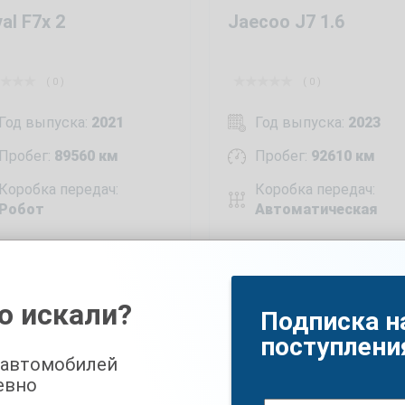
al F7x 2
Jaecoo J7 1.6
( 0 )
( 0 )
Год выпуска:
2021
Год выпуска:
2023
Пробег:
89560 км
Пробег:
92610 км
Коробка передач:
Коробка передач:
Робот
Автоматическая
689 000
₽
1 977 000
₽
33 000
2 025 000
₽
₽
о искали?
Подписка н
поступлени
 автомобилей
евно