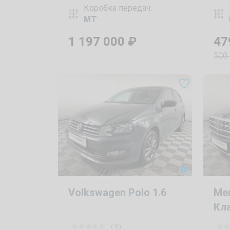
Коробка передач:
MT
1 197 000
₽
47
500
Volkswagen Polo 1.6
Me
Кл
( 0 )