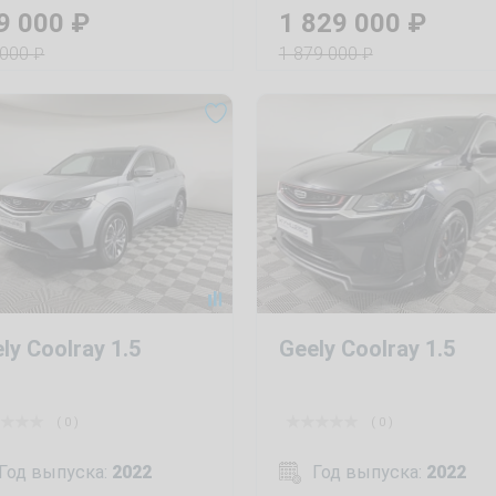
9 000
₽
1 829 000
₽
 000
1 879 000
₽
₽
ly Coolray 1.5
Geely Coolray 1.5
( 0 )
( 0 )
Год выпуска:
2022
Год выпуска:
2022