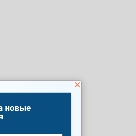
а новые
я