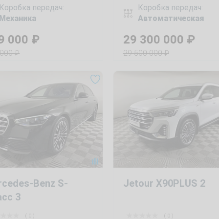
Коробка передач:
Коробка передач:
Механика
Автоматическая
9 000
₽
29 300 000
₽
 000
29 500 000
₽
₽
rcedes-Benz S-
Jetour X90PLUS 2
асс 3
( 0 )
( 0 )