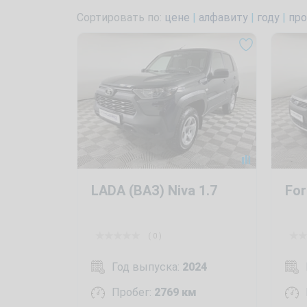
Сортировать по:
цене
|
алфавиту
|
году
|
про
LADA (ВАЗ) Niva 1.7
For
( 0 )
Год выпуска:
2024
Пробег:
2769 км