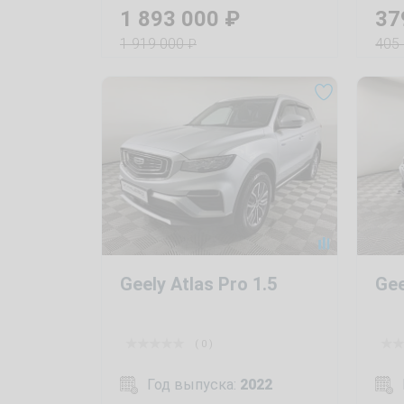
1 893 000
₽
37
1 919 000
405
₽
Geely Atlas Pro 1.5
Gee
( 0 )
Год выпуска:
2022