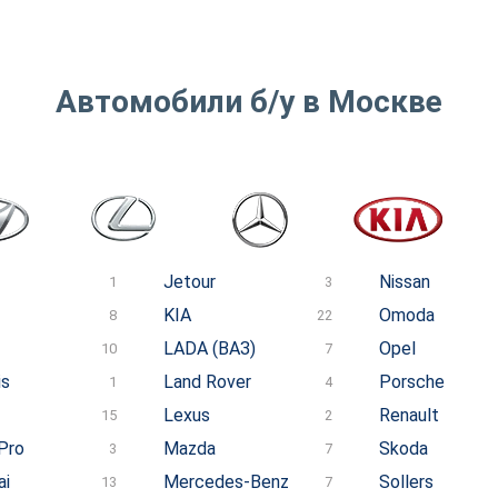
Автомобили б/у в Москве
Jetour
Nissan
1
3
KIA
Omoda
8
22
LADA (ВАЗ)
Opel
10
7
is
Land Rover
Porsche
1
4
Lexus
Renault
15
2
Pro
Mazda
Skoda
3
7
ai
Mercedes-Benz
Sollers
13
7