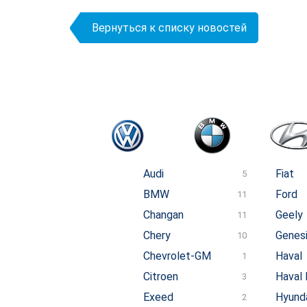
Вернуться к списку новостей
Audi
Fiat
5
BMW
Ford
11
Changan
Geely
11
Chery
Genes
10
Chevrolet-GM
Haval
1
Citroen
Haval 
3
Exeed
Hyund
2