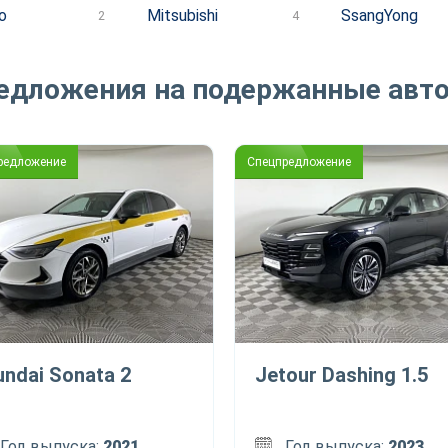
o
Mitsubishi
SsangYong
2
4
едложения на подержанные авт
редложение
Спецпредложение
undai Sonata 2
Jetour Dashing 1.5
Год выпуска:
2021
Год выпуска:
2023