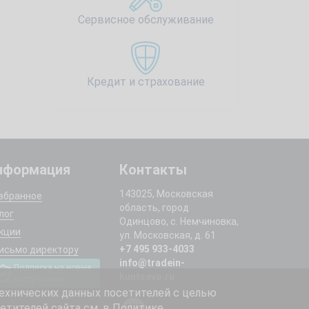
Сервисное обслуживание
Кредит и страхование
нформация
Контакты
143025, Московская
збранное
область, город
лог
Одинцово, с. Немчиновка,
кции
ул. Московская, д. 61
+7 495 933-4033
исьмо директору
info@tradein-
Подписка на новые
kuntsevo.ru
поступления
ехнических данных посетителей с целью
етителей сайта см. в
Политике