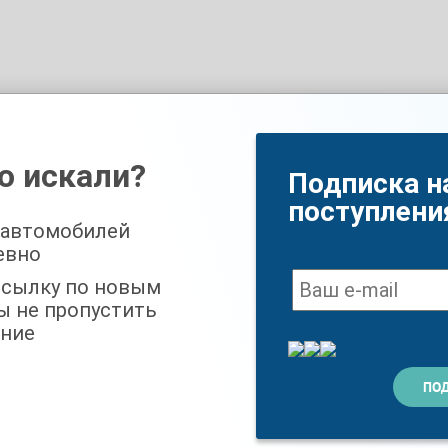
о искали?
Подписка н
поступлени
 автомобилей
евно
ссылку по новым
ы не пропустить
ние