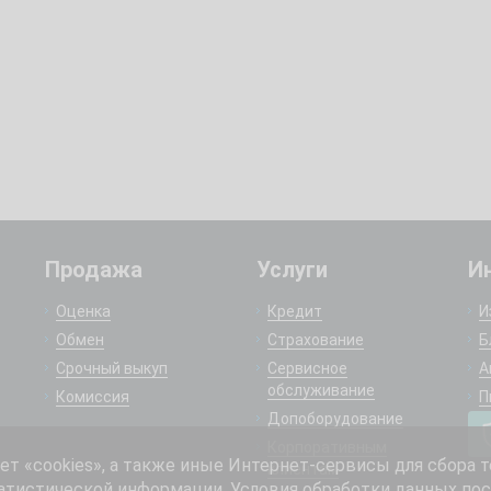
Продажа
Услуги
И
Оценка
Кредит
И
Обмен
Страхование
Б
Срочный выкуп
Сервисное
А
обслуживание
Комиссия
П
Допоборудование
Корпоративным
 «cookies», а также иные Интернет-сервисы для сбора т
клиентам
атистической информации. Условия обработки данных пос