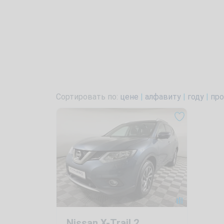
Сортировать по:
цене
|
алфавиту
|
году
|
про
Nissan X-Trail 2