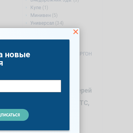
Купе
(1)
Минивен
(5)
Универсал
(34)
Фургон
(1)
Лифтбек
(6)
4d
(1)
а новые
ПРОМТОВАРНЫЙ ФУРГОН
(1)
я
Год
Количество дверей
Мощность по ПТС,
л.с.
Список опций