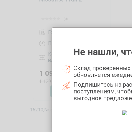
(0)
Год выпуска:
2016
Пробег:
276236 км
Не нашли, чт
Коробка передач:
Вариатор
Склад проверенных
1 090 000
₽
обновляется ежедн
1 129 000
₽
Подпишитесь на ра
поступлениям, чтоб
Оставить заявку
выгодное предложе
15210,Nissan ! 15403,X-TRAIL !! 0,2016