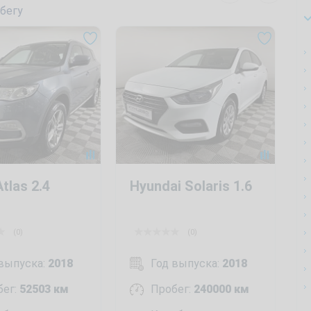
бегу
tlas 2.4
Hyundai Solaris 1.6
(0)
(0)
 выпуска:
2018
Год выпуска:
2018
бег:
52503 км
Пробег:
240000 км