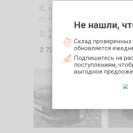
Год выпуска:
2018
Год
Пробег:
92580 км
Про
Не нашли, чт
Коробка передач:
Коро
8 AКП
Роб
Склад проверенных
обновляется ежедн
2 727 000
₽
1 65
Подпишитесь на ра
поступлениям, чтоб
выгодное предложе