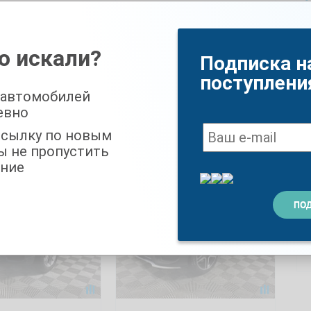
 выпуска:
2018
Год выпуска:
2018
бег:
218072 км
Пробег:
142000 км
о искали?
Подписка н
бка передач:
Коробка передач:
поступлени
от
Механика
 автомобилей
евно
0 000
₽
1 020 000
₽
ссылку по новым
ы не пропустить
ние