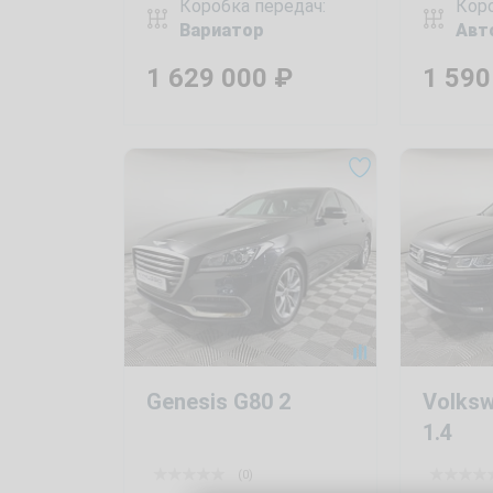
Коробка передач:
Коро
Вариатор
Авт
1 629 000
₽
1 59
Genesis G80 2
Volksw
1.4
(0)