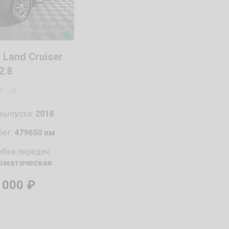
 Land Cruiser
2.8
(0)
 выпуска:
2018
бег:
479650 км
бка передач:
оматическая
9 000
₽