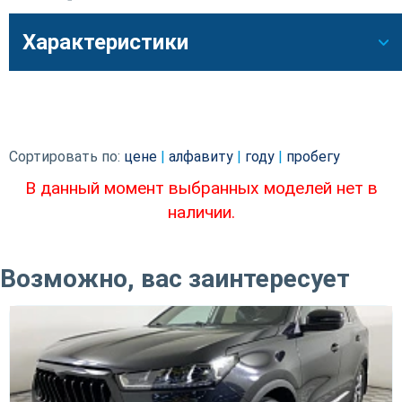
Характеристики
Сортировать по:
цене
|
алфавиту
|
году
|
пробегу
В данный момент выбранных моделей нет в
наличии.
Возможно, вас заинтересует