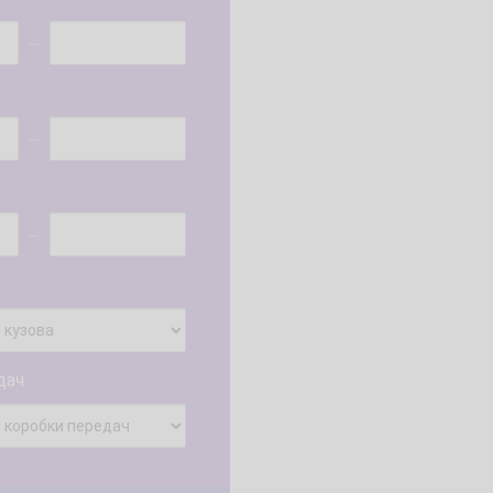
...
...
...
дач