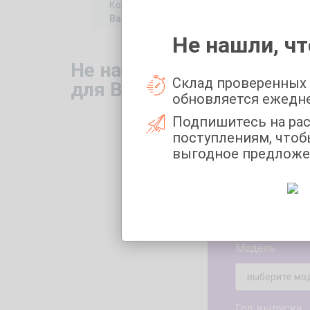
Коробка передач:
Короб
Вариатор
Авто
Не нашли, чт
Не нашли то, что искали
Склад проверенных
для Вас
обновляется ежедн
Подпишитесь на ра
Укажите поже
поступлениям, чтоб
выгодное предложе
Марка
Модель
Год выпуска