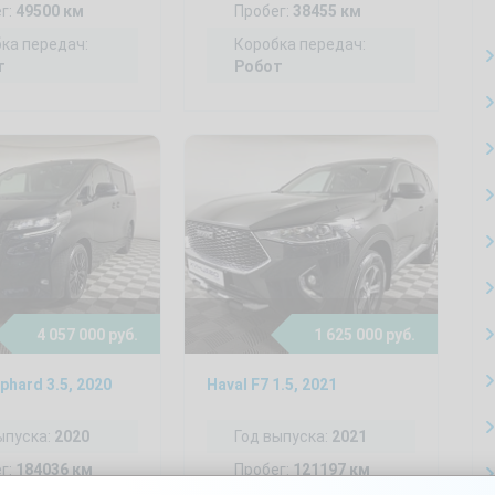
г:
49500 км
Пробег:
38455 км
ка передач:
Коробка передач:
т
Робот
4 057 000 руб.
1 625 000 руб.
phard 3.5, 2020
Haval F7 1.5, 2021
ыпуска:
2020
Год выпуска:
2021
г:
184036 км
Пробег:
121197 км