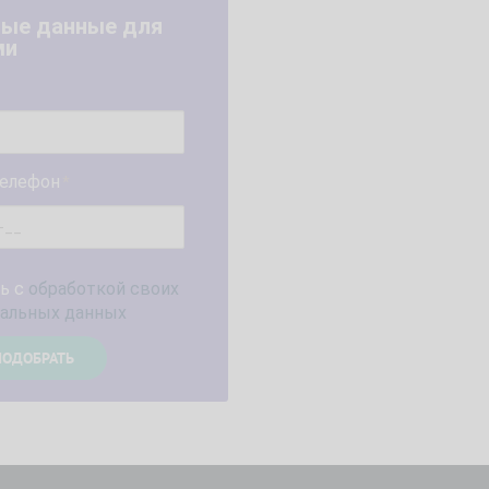
ные данные для
ми
телефон
*
ь с
обработкой своих
альных данных