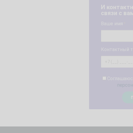
И контакт
связи с ва
Ваше имя
*
Контактный 
Соглашаюс
персон