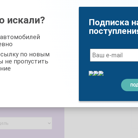
ка передач:
Коробка передач:
матическая
7-DCT
о искали?
Подписка н
поступлени
? Подберем индивидуально
 автомобилей
евно
ссылку по новым
лания по автомобилю
ы не пропустить
ние