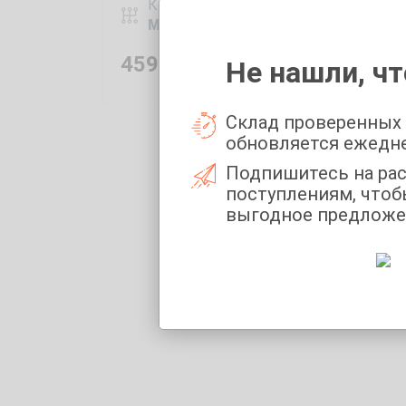
Коробка передач:
Коро
Механика
Авт
459 000
₽
389 
Не нашли, чт
Склад проверенных
обновляется ежедн
Подпишитесь на ра
поступлениям, чтоб
выгодное предложе