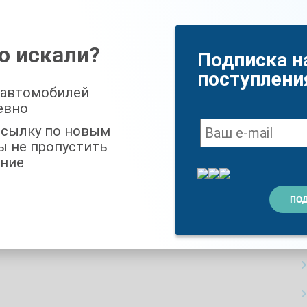
бка передач:
Коробка передач:
оматическая
Автоматическая
000
₽
379 000
₽
о искали?
Подписка н
поступлени
 автомобилей
евно
ссылку по новым
ы не пропустить
ние