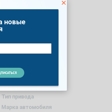
Год
а новые
Количество дверей
я
Мощность по ПТС, л.с.
Объем двигателя
Список опций
Тип трансмиссии
Цвет
Тип двигателя
Тип привода
Марка автомобиля