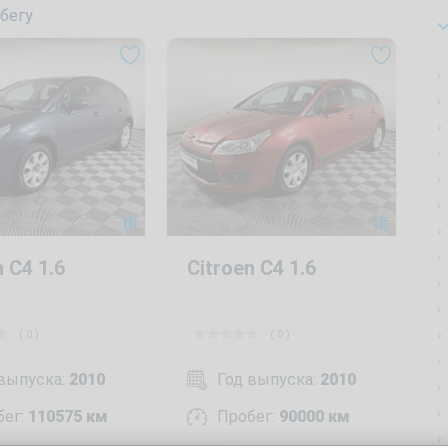
бегу
n C4 1.6
Citroen C4 1.6
( 0 )
( 0 )
 выпуска:
2010
Год выпуска:
2010
бег:
110575 км
Пробег:
90000 км