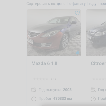
Сортировать по:
цене
|
алфавиту
|
году
|
про
Mazda 6 1.8
Citroe
( 0 )
Год выпуска:
2008
Год
Пробег:
435333 км
Про