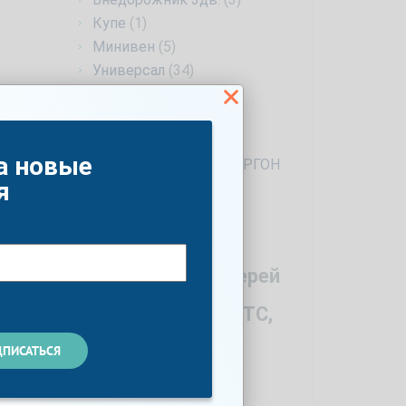
Купе
(1)
Минивен
(5)
Универсал
(34)
Фургон
(1)
Лифтбек
(6)
4d
(1)
а новые
ПРОМТОВАРНЫЙ ФУРГОН
(1)
я
Год
Количество дверей
Мощность по ПТС,
л.с.
Список опций