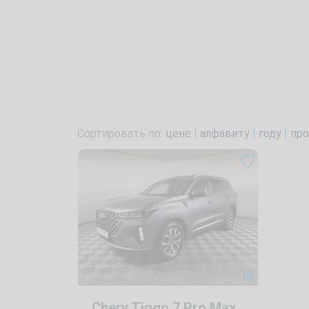
Сортировать по:
цене
|
алфавиту
|
году
|
про
Chery Tiggo 7 Pro Max