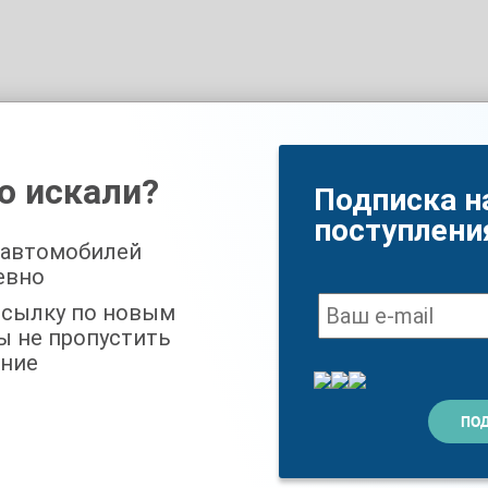
о искали?
Подписка н
поступлени
 автомобилей
евно
ссылку по новым
ы не пропустить
ние
4