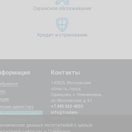
Сервисное обслуживание
Кредит и страхование
нформация
Контакты
143025, Московская
збранное
область, город
лог
Одинцово, с. Немчиновка,
кции
ул. Московская, д. 61
+7 495 933-4033
исьмо директору
info@tradein-
Подписка на новые
kuntsevo.ru
поступления
ехнических данных посетителей с целью
етителей сайта см. в
Политике