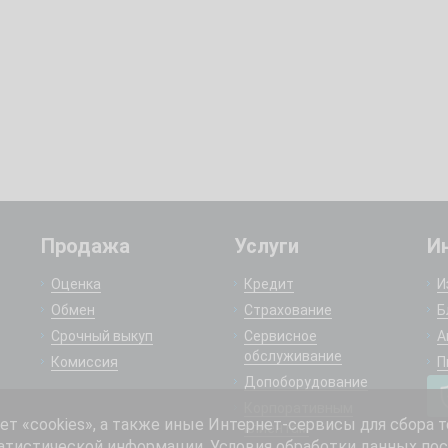
Продажа
Услуги
И
Оценка
Кредит
И
Обмен
Страхование
Б
Срочный выкуп
Сервисное
А
обслуживание
Комиссия
П
Допоборудование
Корпоративным
 «cookies», а также иные Интернет-сервисы для сбора т
клиентам
атистической информации. Условия обработки данных пос