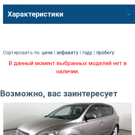
Характеристики
Сортировать по:
цене
|
алфавиту
|
году
|
пробегу
В данный момент выбранных моделей нет в
наличии.
Возможно, вас заинтересует