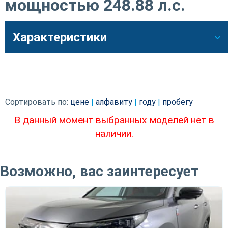
мощностью 248.88 л.c.
Характеристики
Сортировать по:
цене
|
алфавиту
|
году
|
пробегу
В данный момент выбранных моделей нет в
наличии.
Возможно, вас заинтересует