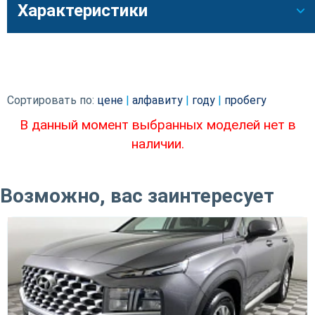
Характеристики
Сортировать по:
цене
|
алфавиту
|
году
|
пробегу
В данный момент выбранных моделей нет в
наличии.
Возможно, вас заинтересует