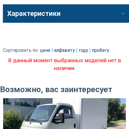
Характеристики
Сортировать по:
цене
|
алфавиту
|
году
|
пробегу
В данный момент выбранных моделей нет в
наличии.
Возможно, вас заинтересует