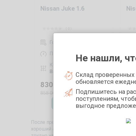
Nissan Juke 1.6
Nis
( 0 )
Год выпуска:
2013
Пробег:
224099 км
Не нашли, чт
Коробка передач:
Вариатор
Склад проверенных
обновляется ежедн
830 000
₽
73
Подпишитесь на ра
858 000
777
₽
поступлениям, чтоб
Оставить заявку
выгодное предложе
После продажи своего авто любой автовладе
хороший автомобиль и при этом не переплати
трудно найти в Москве надежный автомобиль