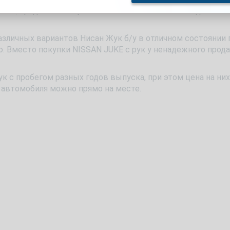
биль, продается по причине возникновения неполадок или
зличных вариантов Нисан Жук б/у в отличном состоянии 
о. Вместо покупки NISSAN JUKE с рук у ненадежного прода
 с пробегом разных годов выпуска, при этом цена на них
е автомобиля можно прямо на месте.