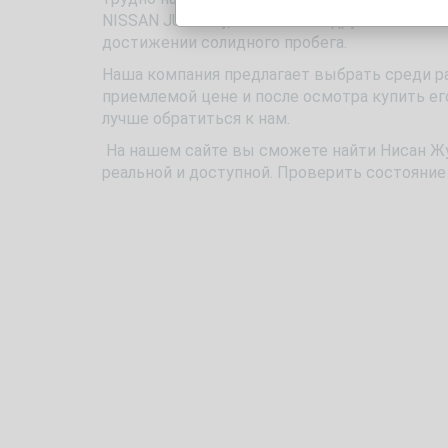
NISSAN JUKE б/у, как и любой другой автомо
достижении солидного пробега.
Наша компания предлагает выбрать среди ра
приемлемой цене и после осмотра купить ег
лучше обратиться к нам.
На нашем сайте вы сможете найти Нисан Жук
реальной и доступной. Проверить состояни