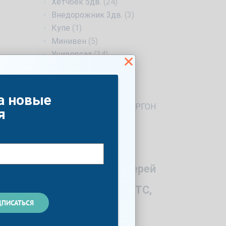
Хетчбек 5дв.
(24)
Внедорожник 3дв.
(3)
Купе
(1)
Минивен
(5)
Универсал
(34)
Фургон
(1)
Лифтбек
(6)
4d
(1)
а новые
ПРОМТОВАРНЫЙ ФУРГОН
я
(1)
Год
Количество дверей
Мощность по ПТС,
л.с.
й
ь
Список опций
вило,