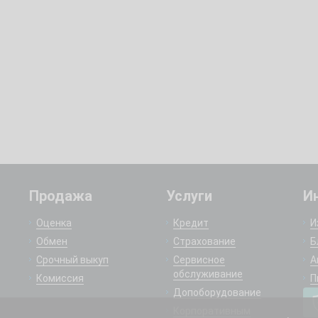
Продажа
Услуги
И
Оценка
Кредит
И
Обмен
Страхование
Б
Срочный выкуп
Сервисное
А
обслуживание
Комиссия
П
Допоборудование
Корпоративным