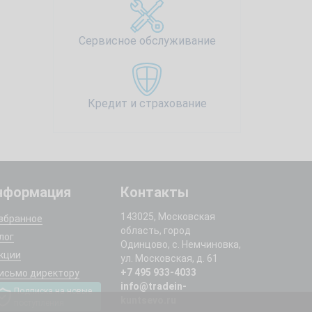
Сервисное обслуживание
Кредит и страхование
нформация
Контакты
143025, Московская
збранное
область, город
лог
Одинцово, с. Немчиновка,
кции
ул. Московская, д. 61
+7 495 933-4033
исьмо директору
info@tradein-
Подписка на новые
kuntsevo.ru
поступления