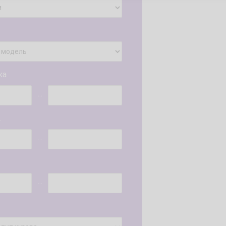
ка
...
.
...
...