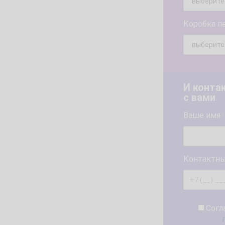
Коробка п
И конта
с вами
Ваше имя
*
Контактны
Согл