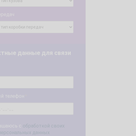
ередач
ктные данные для связи
й телефон
*
ашаюсь с
обработкой своих
персональных данных