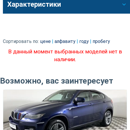
Характеристики
Сортировать по:
цене
|
алфавиту
|
году
|
пробегу
В данный момент выбранных моделей нет в
наличии.
Возможно, вас заинтересует