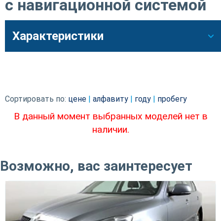
с навигационной системой
Характеристики
Сортировать по:
цене
|
алфавиту
|
году
|
пробегу
В данный момент выбранных моделей нет в
наличии.
Возможно, вас заинтересует