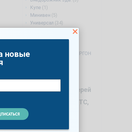
Купе
(1)
Минивен
(5)
Универсал
(34)
Фургон
(1)
Лифтбек
(6)
4d
(1)
а новые
ПРОМТОВАРНЫЙ ФУРГОН
(1)
я
Год
Количество дверей
Мощность по ПТС,
л.с.
Список опций