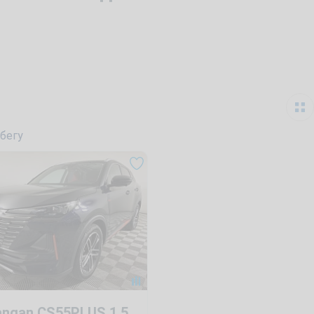
бегу
angan CS55PLUS 1.5