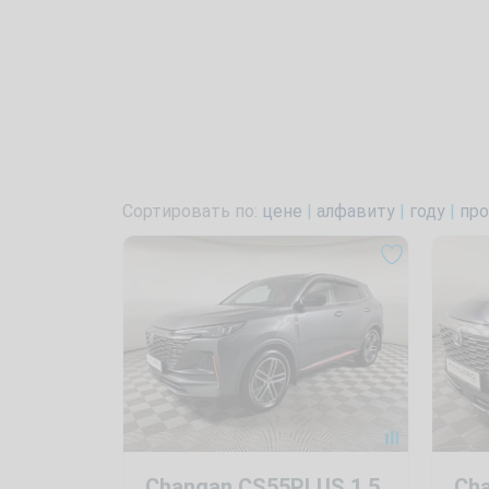
Сортировать по:
цене
|
алфавиту
|
году
|
про
Changan CS55PLUS 1.5
Ch