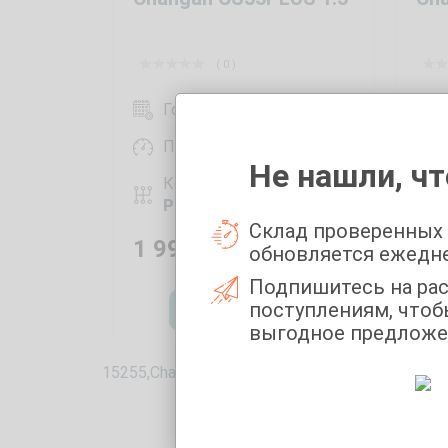
( 0 )
Год выпуска:
2023
Пробег:
30035 км
Не нашли, чт
Коробка передач:
Робот
Склад проверенных
1 998 000
₽
1 
обновляется ежедн
1 9
Подпишитесь на ра
поступлениям, чтоб
Оставить заявку
выгодное предложе
15255,Changan ! 15465,CS55PLUS !! 0,2023