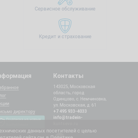
Сервисное обслуживание
Кредит и страхование
нформация
Контакты
143025, Московская
збранное
область, город
лог
Одинцово, с. Немчиновка,
кции
ул. Московская, д. 61
+7 495 933-4033
исьмо директору
info@tradein-
Подписка на новые
kuntsevo.ru
поступления
ехнических данных посетителей с целью
етителей сайта см. в
Политике