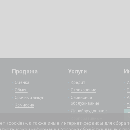
Продажа
Услуги
И
Оценка
Кредит
И
Обмен
Страхование
Б
Срочный выкуп
Сервисное
А
обслуживание
Комиссия
П
Допоборудование
Корпоративным
 «cookies», а также иные Интернет-сервисы для сбора т
клиентам
атистической информации. Условия обработки данных пос