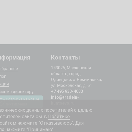
нформация
Контакты
143025, Московская
збранное
область, город
лог
Одинцово, с. Немчиновка,
кции
ул. Московская, д. 61
+7 495 933-4033
исьмо директору
info@tradein-
Подписка на новые
kuntsevo.ru
поступления
ехнических данных посетителей с целью
етителей сайта см. в
Политике
 сайтом нажмите "Отказываюсь". Для
ях нажмите "Принимаю".