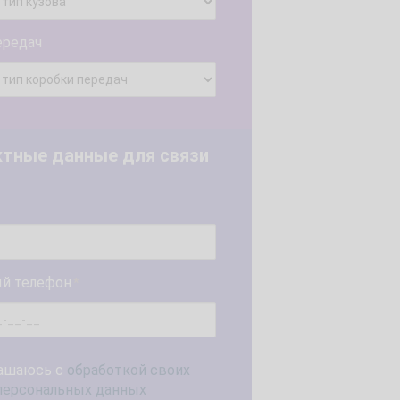
ередач
ктные данные для связи
й телефон
*
ашаюсь с
обработкой своих
персональных данных