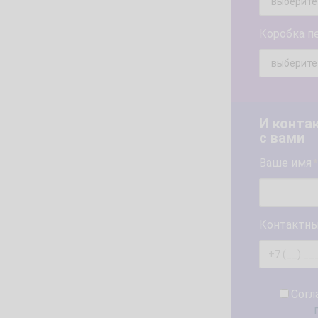
Коробка п
И конта
с вами
Ваше имя
*
Контактны
Согл