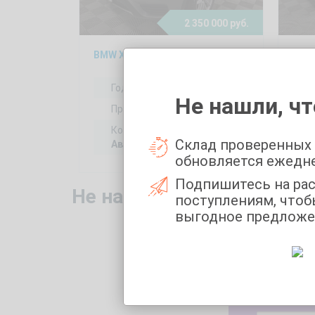
2 350 000 руб.
BMW X3 2, 2015
KIA 
Год выпуска:
2015
Не нашли, чт
Пробег:
148539 км
Коробка передач:
Склад проверенных
Автоматическая
обновляется ежедн
Подпишитесь на ра
Не нашли то, что искали
поступлениям, чтоб
выгодное предложе
Укажите 
Марка