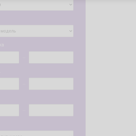
ка
...
.
...
...