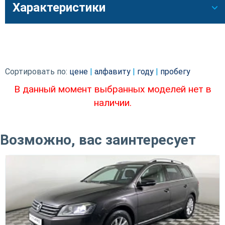
Характеристики
Сортировать по:
цене
|
алфавиту
|
году
|
пробегу
В данный момент выбранных моделей нет в
наличии.
Возможно, вас заинтересует