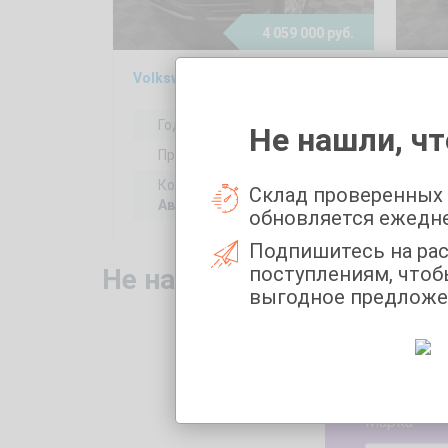
4 059 000 руб.
Volkswagen Touareg 2, 2019
Год выпуска:
2019
Не нашли, чт
Пробег:
128687 км
Коробка передач:
Склад проверенных
Автоматическая
обновляется ежедн
Подпишитесь на ра
поступлениям, чтоб
Не нашли то, что искали
выгодное предложе
Укажите 
Марка