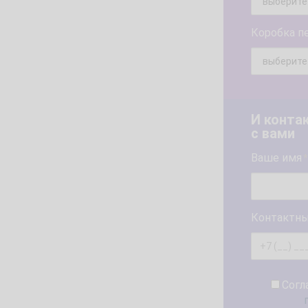
Коробка п
И конта
с вами
Ваше имя
*
Контактны
Согл