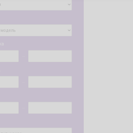
ка
...
.
...
...