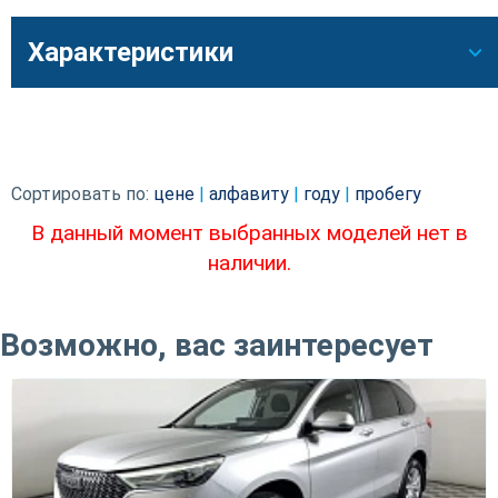
Характеристики
Сортировать по:
цене
|
алфавиту
|
году
|
пробегу
В данный момент выбранных моделей нет в
наличии.
Возможно, вас заинтересует