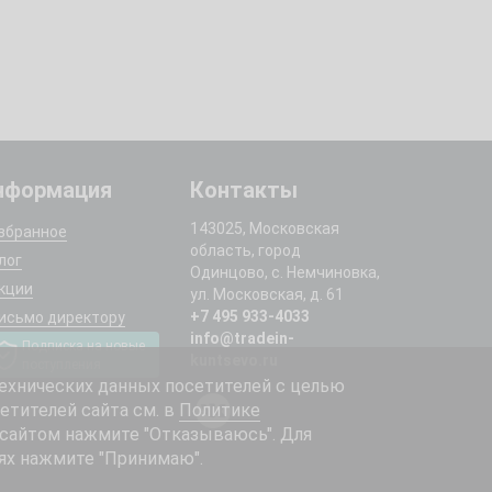
нформация
Контакты
143025, Московская
збранное
область, город
лог
Одинцово, с. Немчиновка,
кции
ул. Московская, д. 61
+7 495 933-4033
исьмо директору
info@tradein-
Подписка на новые
kuntsevo.ru
поступления
ехнических данных посетителей с целью
етителей сайта см. в
Политике
 сайтом нажмите "Отказываюсь". Для
ях нажмите "Принимаю".