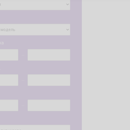
ка
...
.
...
...