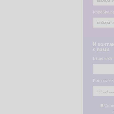
Коробка п
И конта
с вами
Ваше имя
*
Контактны
Согл