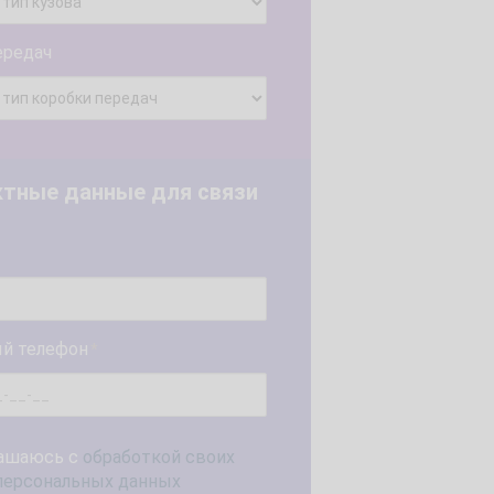
ередач
ктные данные для связи
й телефон
*
ашаюсь с
обработкой своих
персональных данных