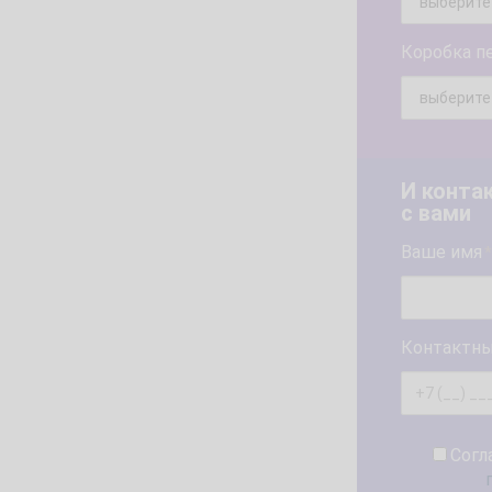
Коробка п
И конта
с вами
Ваше имя
*
Контактны
Согл