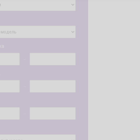
ка
...
.
...
...