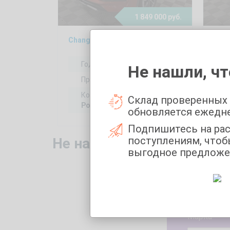
1 849 000 руб.
Changan CS55PLUS 1.5, 2024
LADA
Год выпуска:
2024
Не нашли, чт
Пробег:
54458 км
Коробка передач:
Склад проверенных
Робот
обновляется ежедн
Подпишитесь на ра
поступлениям, чтоб
Не нашли то, что искали
выгодное предложе
Укажите 
Марка