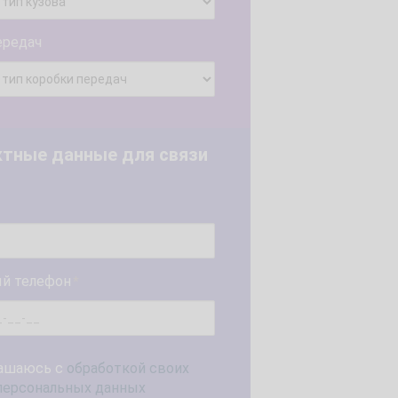
ередач
ктные данные для связи
й телефон
*
ашаюсь с
обработкой своих
персональных данных