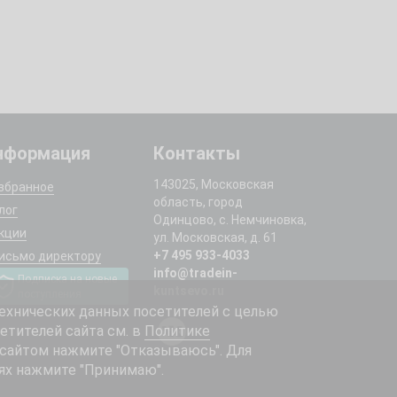
нформация
Контакты
143025, Московская
збранное
область, город
лог
Одинцово, с. Немчиновка,
кции
ул. Московская, д. 61
+7 495 933-4033
исьмо директору
info@tradein-
Подписка на новые
kuntsevo.ru
поступления
ехнических данных посетителей с целью
етителей сайта см. в
Политике
 сайтом нажмите "Отказываюсь". Для
ях нажмите "Принимаю".