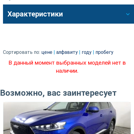
Характеристики
Сортировать по:
цене
|
алфавиту
|
году
|
пробегу
В данный момент выбранных моделей нет в
наличии.
Возможно, вас заинтересует