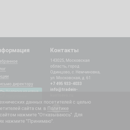
нформация
Контакты
143025, Московская
збранное
область, город
лог
Одинцово, с. Немчиновка,
кции
ул. Московская, д. 61
+7 495 933-4033
исьмо директору
info@tradein-
Подписка на новые
kuntsevo.ru
поступления
ехнических данных посетителей с целью
етителей сайта см. в
Политике
 сайтом нажмите "Отказываюсь". Для
ях нажмите "Принимаю".