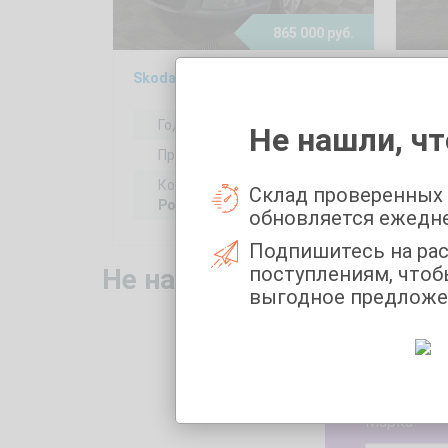
865 000 руб.
Skoda Octavia 1.8, 2013
LADA
Год выпуска:
2013
Не нашли, чт
Пробег:
216310 км
Коробка передач:
Склад проверенных
Робот
обновляется ежедн
Подпишитесь на ра
поступлениям, чтоб
Не нашли то, что искали
выгодное предложе
Укажите 
Марка