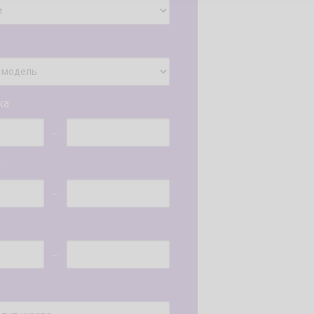
ка
...
.
...
...