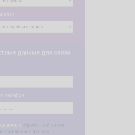
ередач
ктные данные для связи
й телефон
*
ашаюсь с
обработкой своих
персональных данных