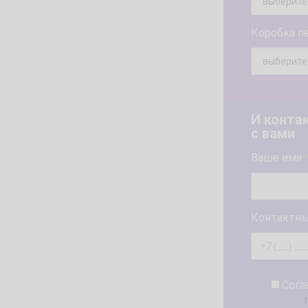
Коробка п
И конта
с вами
Ваше имя
*
Контактны
Согл