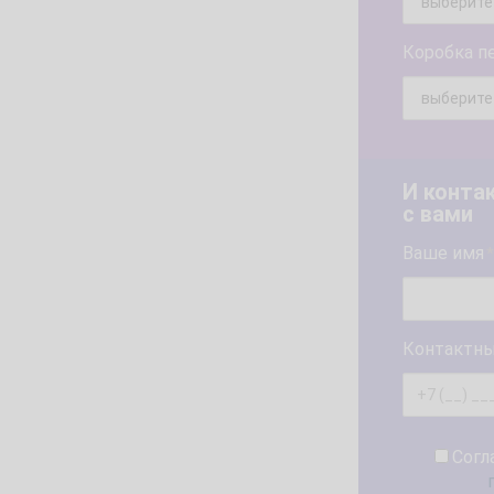
Коробка п
И конта
с вами
Ваше имя
*
Контактны
Согл