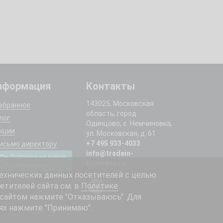
нформация
Контакты
143025, Московская
збранное
область, город
лог
Одинцово, с. Немчиновка,
кции
ул. Московская, д. 61
+7 495 933-4033
исьмо директору
info@tradein-
Подписка на новые
kuntsevo.ru
поступления
ехнических данных посетителей с целью
етителей сайта см. в
Политике
 сайтом нажмите "Отказываюсь". Для
ях нажмите "Принимаю".