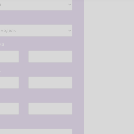
ка
...
.
...
...