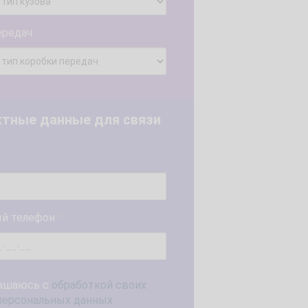
ередач
ктные данные для связи
й телефон
*
ашаюсь с
обработкой своих
персональных данных