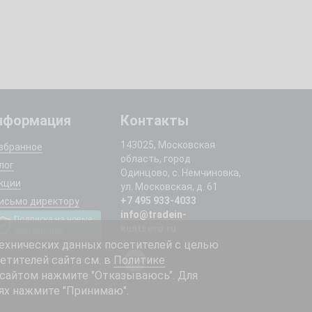
нформация
Контакты
143025, Московская
збранное
область, город
лог
Одинцово, с. Немчиновка,
кции
ул. Московская, д. 61
+7 495 933-4033
исьмо директору
info@tradein-
Подписка на новые
kuntsevo.ru
поступления
ехнических данных посетителей с целью
етителей сайта см. в
Политике
 сайтом нажмите "Отказываюсь". Для
ях нажмите "Принимаю".