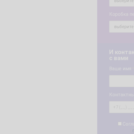
Коробка п
И конта
с вами
Ваше имя
*
Контактны
Согл