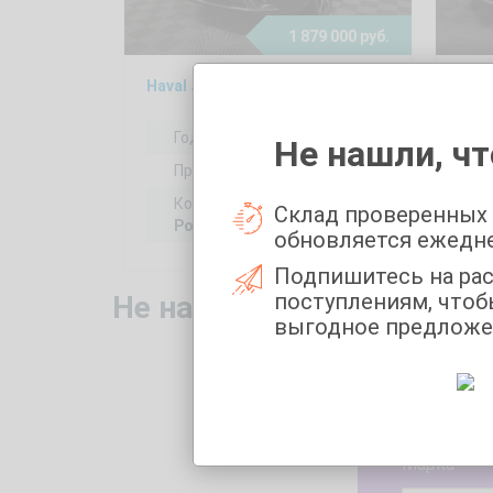
1 879 000 руб.
Haval JOLION 1.5, 2023
Volk
Год выпуска:
2023
Не нашли, чт
Пробег:
60831 км
Коробка передач:
Склад проверенных
Робот
обновляется ежедн
Подпишитесь на ра
поступлениям, чтоб
Не нашли то, что искали
выгодное предложе
Укажите 
Марка