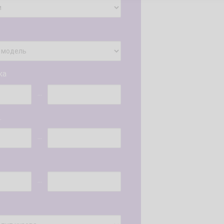
ка
...
.
...
...