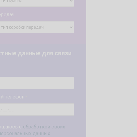
ередач
ктные данные для связи
й телефон
*
ашаюсь с
обработкой своих
персональных данных