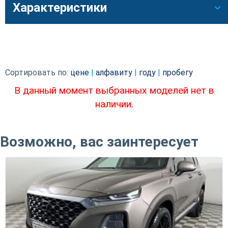
Характеристики
Сортировать по:
цене
|
алфавиту
|
году
|
пробегу
В данный момент выбранных моделей нет в
наличии.
Возможно, вас заинтересует