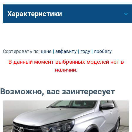
Характеристики
Сортировать по:
цене
|
алфавиту
|
году
|
пробегу
В данный момент выбранных моделей нет в
наличии.
Возможно, вас заинтересует