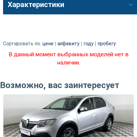
Характеристики
Сортировать по:
цене
|
алфавиту
|
году
|
пробегу
В данный момент выбранных моделей нет в
наличии.
Возможно, вас заинтересует