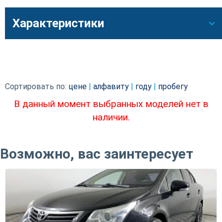
Характеристики
Сортировать по:
цене
|
алфавиту
|
году
|
пробегу
В данный момент выбранных моделей нет в
наличии.
Возможно, вас заинтересует