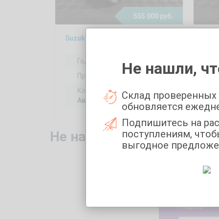
555 000 руб.
Suzuki Grand Vitara 2, 2005
Chan
Год выпуска:
2005
Не нашли, чт
Пробег:
337353 км
Коробка передач:
Склад проверенных
Автоматическая
обновляется ежедн
Подпишитесь на ра
поступлениям, чтоб
Не нашли то, что искали
выгодное предложе
Укажите 
Марка