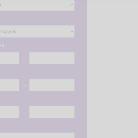
ка
...
.
...
...