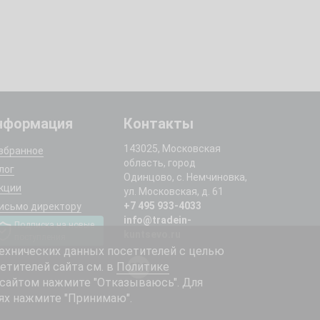
нформация
Контакты
143025, Московская
збранное
область, город
лог
Одинцово, с. Немчиновка,
кции
ул. Московская, д. 61
+7 495 933-4033
исьмо директору
info@tradein-
Подписка на новые
kuntsevo.ru
поступления
ехнических данных посетителей с целью
етителей сайта см. в
Политике
 сайтом нажмите "Отказываюсь". Для
ях нажмите "Принимаю".