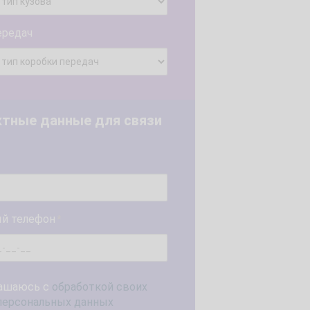
ередач
ктные данные для связи
й телефон
*
ашаюсь с
обработкой своих
персональных данных