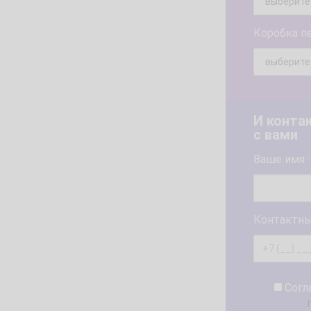
Коробка п
И конта
с вами
Ваше имя
*
Контактны
Согл