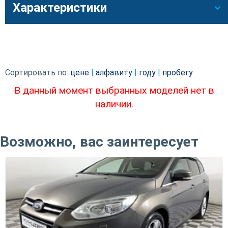
Характеристики
Сортировать по:
цене
|
алфавиту
|
году
|
пробегу
В данный момент выбранных моделей нет в
наличии.
Возможно, вас заинтересует