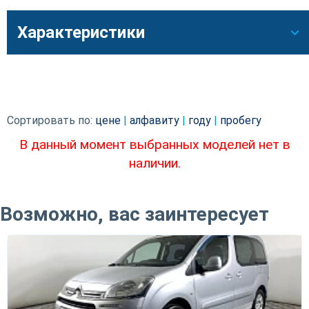
Характеристики
Сортировать по:
цене
|
алфавиту
|
году
|
пробегу
В данный момент выбранных моделей нет в
наличии.
Возможно, вас заинтересует