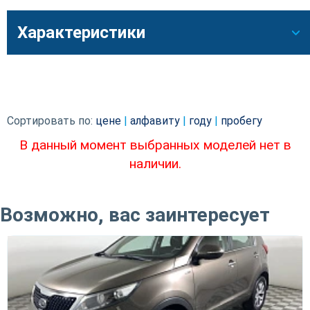
Характеристики
Сортировать по:
цене
|
алфавиту
|
году
|
пробегу
В данный момент выбранных моделей нет в
наличии.
Возможно, вас заинтересует