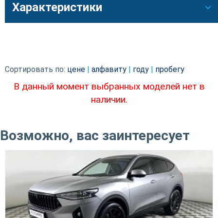
Характеристики
Сортировать по:
цене
|
алфавиту
|
году
|
пробегу
В данный момент выбранных моделей нет в
наличии.
Возможно, вас заинтересует