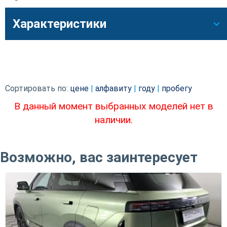
Характеристики
Сортировать по:
цене
|
алфавиту
|
году
|
пробегу
В данный момент выбранных моделей нет в
наличии.
Возможно, вас заинтересует