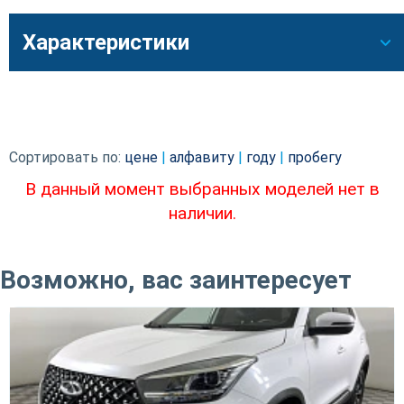
Характеристики
Сортировать по:
цене
|
алфавиту
|
году
|
пробегу
В данный момент выбранных моделей нет в
наличии.
Возможно, вас заинтересует