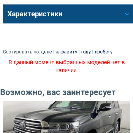
Характеристики
Сортировать по:
цене
|
алфавиту
|
году
|
пробегу
В данный момент выбранных моделей нет в
наличии.
Возможно, вас заинтересует