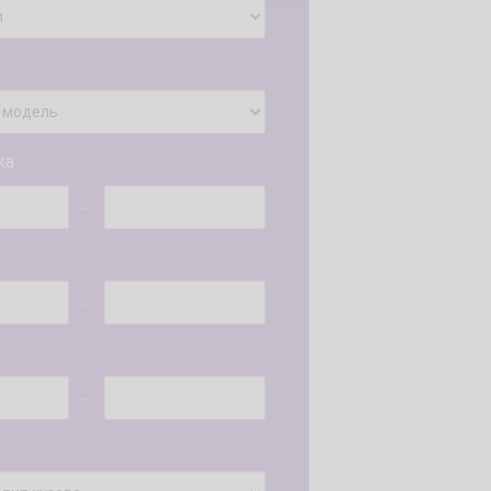
ка
...
.
...
...