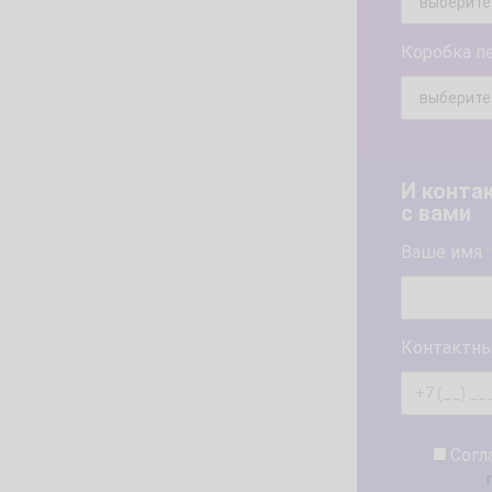
Коробка п
И конта
с вами
Ваше имя
*
Контактны
Согл