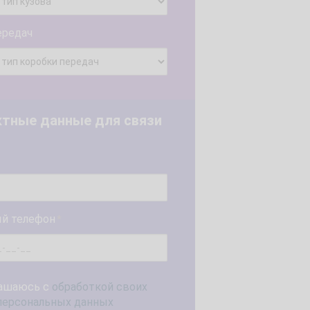
ередач
ктные данные для связи
й телефон
*
ашаюсь с
обработкой своих
персональных данных