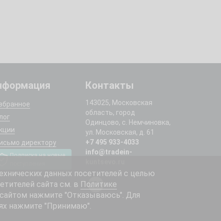
нформация
Контакты
143025, Московская
збранное
область, город
лог
Одинцово, с. Немчиновка,
кции
ул. Московская, д. 61
+7 495 933-4033
исьмо директору
info@tradein-
Подписка на новые
kuntsevo.ru
поступления
ехнических данных посетителей с целью
етителей сайта см. в
Политике
 сайтом нажмите "Отказываюсь". Для
ях нажмите "Принимаю".